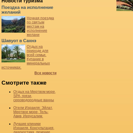
Новости туризма
Поездка на исполнение
желаний
Ночная поездка
по святым
местам на
исполнение
желани
Шавуот в Сахнэ
Отдых на
природе для
всей семьи.
Купание в
минеральных
источниках.
Все новости
Смотрите также
Отдых на Мертвом море,
SPA, грязи,
сероводородные ванны
Отели Израиля: Эйлат,
Мертвое море, Тель-
Авив, Иерусалим
Лучшие клиники
Израиля. Консультация,
диагностика, лечение