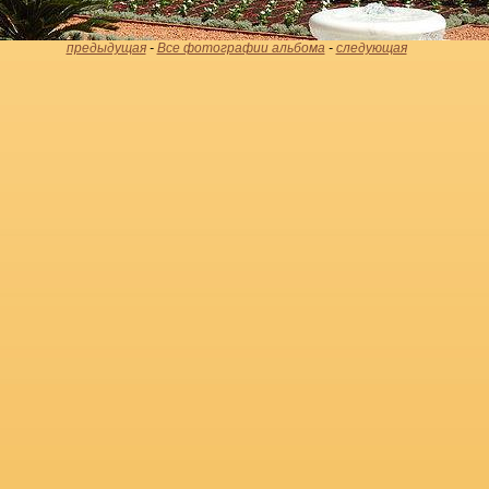
предыдущая
-
Все фотографии альбома
-
следующая