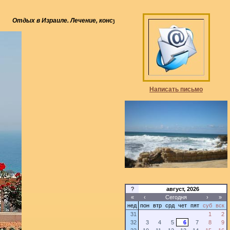
Отдых в Израиле. Лечение, консультации, диагностика в клиниках Изр
Написать письмо
?
август, 2026
«
‹
Сегодня
›
»
нед
пон
втр
срд
чет
пят
суб
вск
31
1
2
32
3
4
5
6
7
8
9